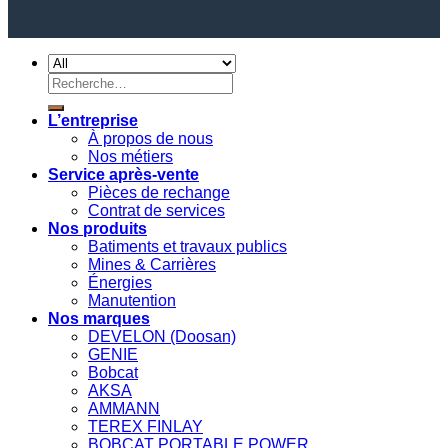
Recherche
pour :
L’entreprise
À propos de nous
Nos métiers
Service après-vente
Pièces de rechange
Contrat de services
Nos produits
Batiments et travaux publics
Mines & Carrières
Énergies
Manutention
Nos marques
DEVELON (Doosan)
GENIE
Bobcat
AKSA
AMMANN
TEREX FINLAY
BOBCAT PORTABLE POWER