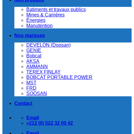
Batiments et travaux publics
Mines & Carrières
Énergies
Manutention
Nos marques
DEVELON (Doosan)
GENIE
Bobcat
AKSA
AMMANN
TEREX FINLAY
BOBCAT PORTABLE POWER
MST
FRD
SOOSAN
Contact
Email
+212 (0) 522 32 00 42
Email