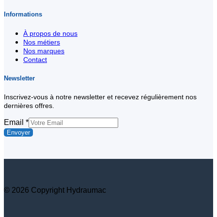
Informations
À propos de nous
Nos métiers
Nos marques
Contact
Newsletter
Inscrivez-vous à notre newsletter et recevez régulièrement nos
dernières offres.
Email
Email
*
Envoyer
© 2026 Copyright Hydraumac