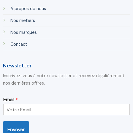
À propos de nous
Nos métiers
Nos marques
Contact
Newsletter
Inscrivez-vous à notre newsletter et recevez régulièrement
nos dernières offres.
E
Email
*
m
a
i
l
E
Envoyer
m