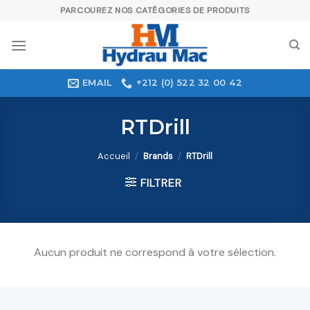
Skip
PARCOUREZ NOS CATÉGORIES DE PRODUITS
to
content
EMAIL
+212 (0) 522 32 00 42
RTDrill
Accueil
/
Brands
/
RTDrill
FILTRER
Aucun produit ne correspond à votre sélection.