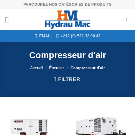
Skip
PARCOUREZ NOS CATÉGORIES DE PRODUITS
to
content
EMAIL
+212 (0) 522 32 00 42
Compresseur d'air
Accueil
/
Énergies
/
Compresseur d'air
FILTRER