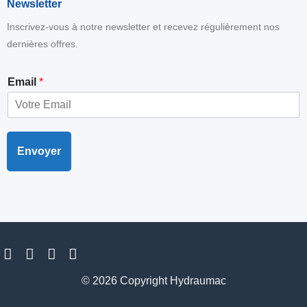
Newsletter
Inscrivez-vous à notre newsletter et recevez régulièrement nos
dernières offres.
E
Email
*
m
a
i
l
Envoyer
© 2026 Copyright Hydraumac