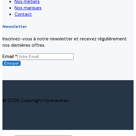
Nos métiers
Nos marques
Contact
Newsletter
Inscrivez-vous à notre newsletter et recevez régulièrement
nos dernières offres.
Email
Email
*
Envoyer
© 2026 Copyright Hydraumac