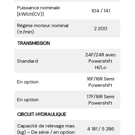
Puissance nominale
104 / 141
[kW/ch(CV)]
Régime moteur nominal
2 200
(tr/min)
TRANSMISSION
24F/24R avec
Standard
Powershift
Hi/Lo
16F/16R Semi
En option
Powershift
17F/16R Semi
En option
Powershift
CIRCUIT HYDRAULIQUE
Capacité de relevage max.
4 181 / 5 286
(kg) – De série / en option