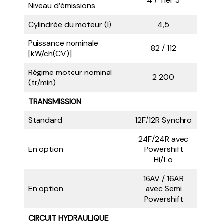
4 / Tier 3
Niveau d’émissions
Cylindrée du moteur (l)
4,5
Puissance nominale
82 / 112
[kW/ch(CV)]
Régime moteur nominal
2 200
(tr/min)
TRANSMISSION
Standard
12F/12R Synchro
24F/24R avec
En option
Powershift
Hi/Lo
16AV / 16AR
En option
avec Semi
Powershift
CIRCUIT HYDRAULIQUE