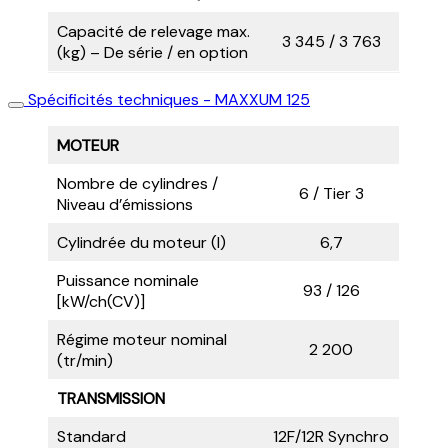
Capacité de relevage max.
3 345 / 3 763
(kg) – De série / en option
Spécificités techniques - MAXXUM 125
MOTEUR
Nombre de cylindres /
6 / Tier 3
Niveau d’émissions
Cylindrée du moteur (l)
6,7
Puissance nominale
93 / 126
[kW/ch(CV)]
Régime moteur nominal
2 200
(tr/min)
TRANSMISSION
Standard
12F/12R Synchro