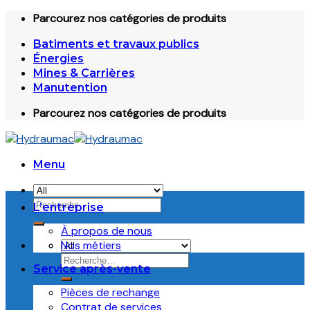
Skip
Parcourez nos catégories de produits
to
Batiments et travaux publics
content
Énergies
Mines & Carrières
Manutention
Parcourez nos catégories de produits
Menu
Recherche
L’entreprise
pour :
À propos de nous
Nos métiers
Recherche
Service après-vente
pour :
Pièces de rechange
Contrat de services