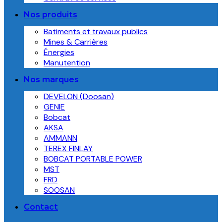
Nos produits
Batiments et travaux publics
Mines & Carrières
Énergies
Manutention
Nos marques
DEVELON (Doosan)
GENIE
Bobcat
AKSA
AMMANN
TEREX FINLAY
BOBCAT PORTABLE POWER
MST
FRD
SOOSAN
Contact