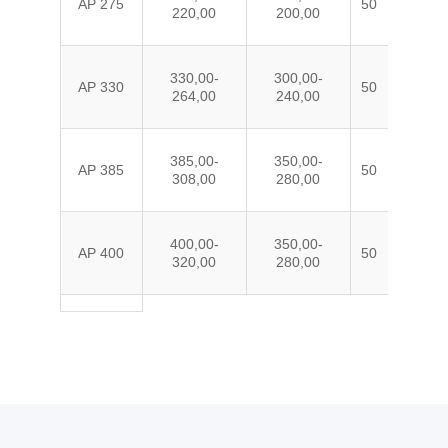
AP 275
50
PE
220,00
200,00
330,00-
300,00-
AP 330
50
PE
264,00
240,00
385,00-
350,00-
AP 385
50
PE
308,00
280,00
400,00-
350,00-
AP 400
50
PE
320,00
280,00