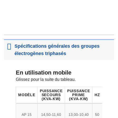
Spécifications générales des groupes
électrogènes triphasés
En utilisation mobile
Glissez pour la suite du tableau.
PUISSANCE
PUISSANCE
MODÈLE
SECOURS
PRIME
HZ
MOTOR
(KVA-KW)
(KVA-KW)
AP 15
14,50-11,60
13,00-10,40
50
PE