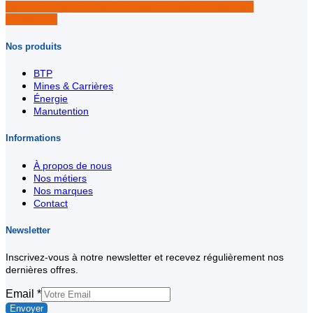
Appelez nous
Contactez nous
Contactez-nous sur
WhatsApp
Nos produits
BTP
Mines & Carrières
Énergie
Manutention
Informations
À propos de nous
Nos métiers
Nos marques
Contact
Newsletter
Inscrivez-vous à notre newsletter et recevez régulièrement nos
dernières offres.
Email
Email
*
Envoyer