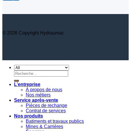
© 2026 Copyright Hydraumac
Recherche
pour :
L’entreprise
À propos de nous
Nos métiers
Service après-vente
Pièces de rechange
Contrat de services
Nos produits
Batiments et travaux publics
Mines & Carrières