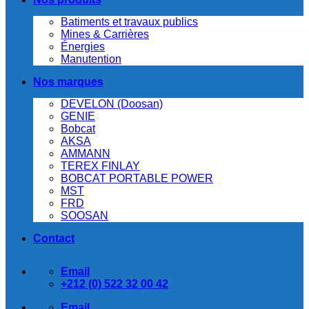
Batiments et travaux publics
Mines & Carrières
Énergies
Manutention
Nos marques
DEVELON (Doosan)
GENIE
Bobcat
AKSA
AMMANN
TEREX FINLAY
BOBCAT PORTABLE POWER
MST
FRD
SOOSAN
Contact
Email
+212 (0) 522 32 00 42
Email