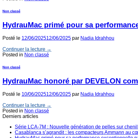
Non classé
HydrauMac primé pour sa performance
Posté le
12/06/2025
12/06/2025
par
Nadia Idrahhou
Continuer la lecture
→
Posted in
Non classé
Non classé
HydrauMac honoré par DEVELON comme
Posté le
10/06/2025
12/06/2025
par
Nadia Idrahhou
Continuer la lecture
→
Posted in
Non classé
Derniers articles
Série LCA‑7M : Nouvelle génération de pelles sur chen
Casablanca s’agrandit : les compacteurs Ammann au cœu
HydrauMac primé pour sa performance exceptionnelle 