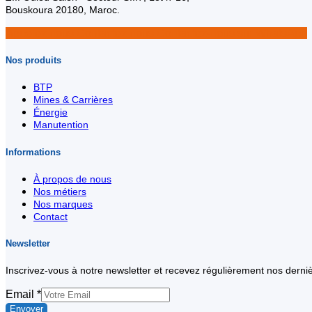
Bouskoura 20180, Maroc.
Appelez nous
Contactez nous
Contactez-nous sur WhatsApp
Nos produits
BTP
Mines & Carrières
Énergie
Manutention
Informations
À propos de nous
Nos métiers
Nos marques
Contact
Newsletter
Inscrivez-vous à notre newsletter et recevez régulièrement nos derniè
Email
Email
*
Envoyer