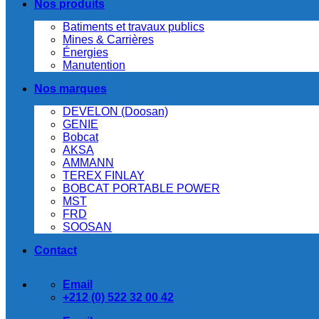
Nos produits
Batiments et travaux publics
Mines & Carrières
Énergies
Manutention
Nos marques
DEVELON (Doosan)
GENIE
Bobcat
AKSA
AMMANN
TEREX FINLAY
BOBCAT PORTABLE POWER
MST
FRD
SOOSAN
Contact
Email
+212 (0) 522 32 00 42