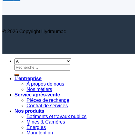
© 2026 Copyright Hydraumac
Recherche
pour :
L’entreprise
À propos de nous
Nos métiers
Service après-vente
Pièces de rechange
Contrat de services
Nos produits
Batiments et travaux publics
Mines & Carrières
Énergies
Manutention